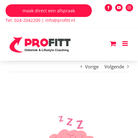
Ga
maak direct een afspraak
Facebook
YouTube
Insta
naar
Tel: 024-2042200
|
info@profitt.nl
inhoud
Vorige
Volgende
Bekijk
grotere
afbeelding