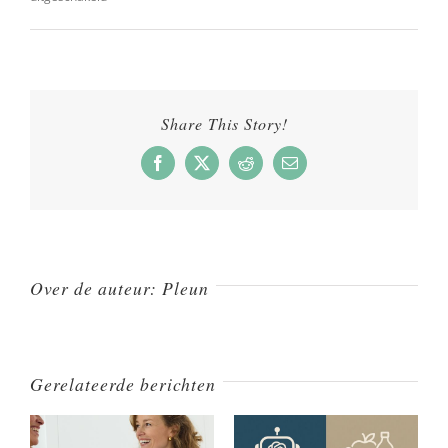
Depressie:
Goede
zorg
voor
je
Share This Story!
darmen
betekend
Facebook
X
Reddit
E-
mail
goede
zorg
voor
je
brein
Over de auteur:
Pleun
Gerelateerde berichten