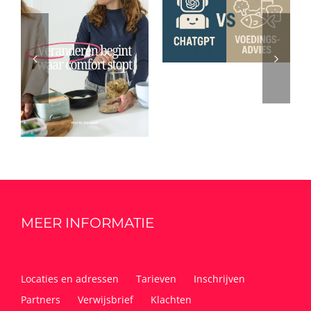
MEER INFORMATIE
Locaties en adressen
Tarieven
Inschrijven
Partners
Verwijsbrief
Klachten