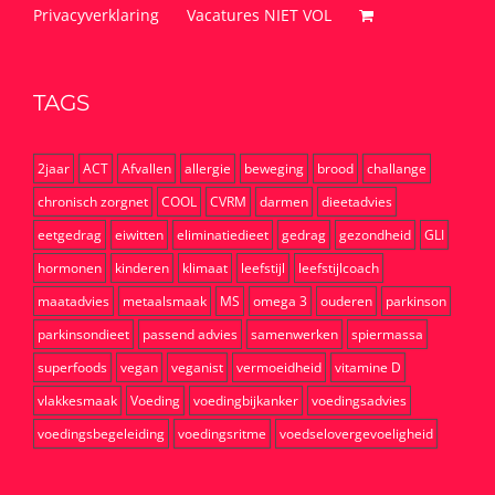
Privacyverklaring
Vacatures NIET VOL
TAGS
2jaar
ACT
Afvallen
allergie
beweging
brood
challange
chronisch zorgnet
COOL
CVRM
darmen
dieetadvies
eetgedrag
eiwitten
eliminatiedieet
gedrag
gezondheid
GLI
hormonen
kinderen
klimaat
leefstijl
leefstijlcoach
maatadvies
metaalsmaak
MS
omega 3
ouderen
parkinson
parkinsondieet
passend advies
samenwerken
spiermassa
superfoods
vegan
veganist
vermoeidheid
vitamine D
vlakkesmaak
Voeding
voedingbijkanker
voedingsadvies
voedingsbegeleiding
voedingsritme
voedselovergevoeligheid