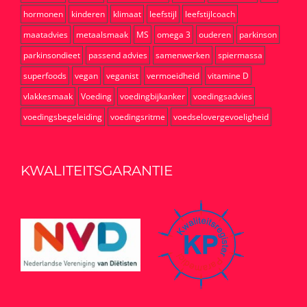
hormonen
kinderen
klimaat
leefstijl
leefstijlcoach
maatadvies
metaalsmaak
MS
omega 3
ouderen
parkinson
parkinsondieet
passend advies
samenwerken
spiermassa
superfoods
vegan
veganist
vermoeidheid
vitamine D
vlakkesmaak
Voeding
voedingbijkanker
voedingsadvies
voedingsbegeleiding
voedingsritme
voedselovergevoeligheid
KWALITEITSGARANTIE