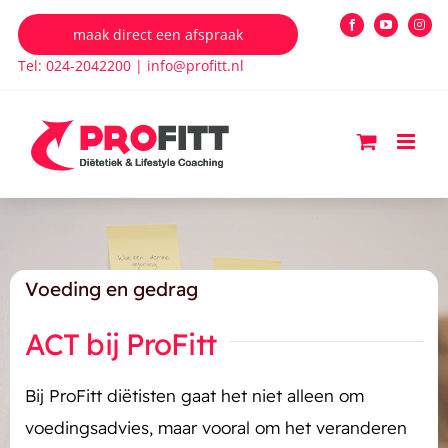
Ga
maak direct een afspraak
Facebook
YouTube
Insta
naar
Tel: 024-2042200
|
info@profitt.nl
inhoud
Voeding en gedrag
ACT bij ProFitt
Bij ProFitt diëtisten gaat het niet alleen om
voedingsadvies, maar vooral om het veranderen