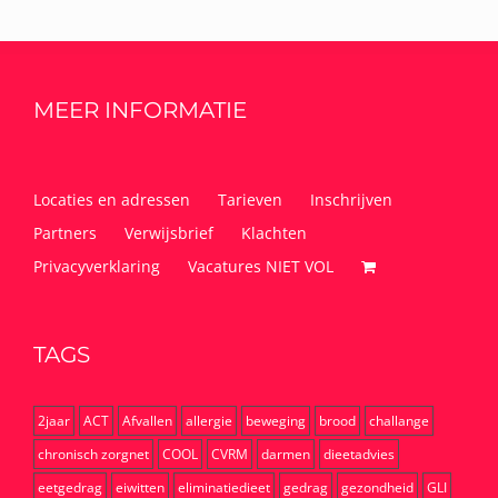
MEER INFORMATIE
Locaties en adressen
Tarieven
Inschrijven
Partners
Verwijsbrief
Klachten
Privacyverklaring
Vacatures NIET VOL
TAGS
2jaar
ACT
Afvallen
allergie
beweging
brood
challange
chronisch zorgnet
COOL
CVRM
darmen
dieetadvies
eetgedrag
eiwitten
eliminatiedieet
gedrag
gezondheid
GLI