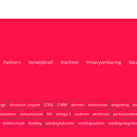
Partners
Verwijsbrief
Klachten
Privacyverklaring
Vac
ange
chronisch zorgnet
COOL
CVRM
darmen
dieetadvies
eetgedrag
ei
aatadvies
metaalsmaak
MS
omega 3
ouderen
parkinson
parkinsondiee
vlakkesmaak
Voeding
voedingbijkanker
voedingsadvies
voedingsbegelei