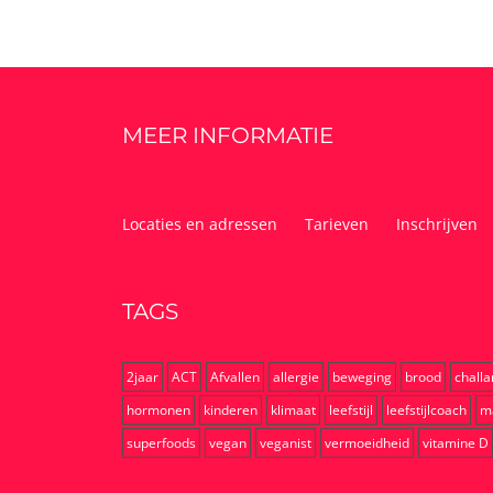
MEER INFORMATIE
Locaties en adressen
Tarieven
Inschrijven
TAGS
2jaar
ACT
Afvallen
allergie
beweging
brood
chall
hormonen
kinderen
klimaat
leefstijl
leefstijlcoach
m
superfoods
vegan
veganist
vermoeidheid
vitamine D