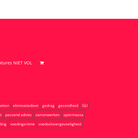
atures NIET VOL
witten
eliminatiedieet
gedrag
gezondheid
GLI
t
passend advies
samenwerken
spiermassa
ding
voedingsritme
voedselovergevoeligheid