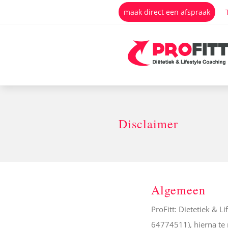
Ga
maak direct een afspraak
naar
inhoud
Disclaimer
Algemeen
ProFitt: Dietetiek & 
64774511), hierna te 