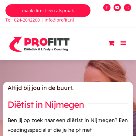
Ga
maak direct een afspraak
Facebook
YouTube
Insta
naar
Tel: 024-2042200
|
info@profitt.nl
inhoud
Altijd bij jou in de buurt.
Diëtist in Nijmegen
Ben jij op zoek naar een
diëtist in Nijmegen
? Een
voedingsspecialist die je helpt met