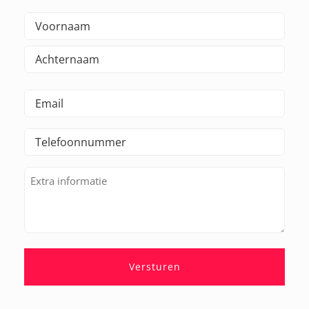
Naam
(Vereist)
Voornaam
Achternaam
E-
mailadres
Telefoonnummer
(Vereist)
(Vereist)
Extra
informatie