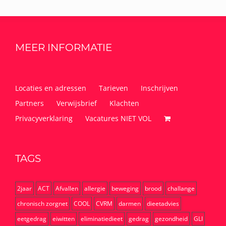
MEER INFORMATIE
Locaties en adressen
Tarieven
Inschrijven
Partners
Verwijsbrief
Klachten
Privacyverklaring
Vacatures NIET VOL
TAGS
2jaar
ACT
Afvallen
allergie
beweging
brood
challange
chronisch zorgnet
COOL
CVRM
darmen
dieetadvies
eetgedrag
eiwitten
eliminatiedieet
gedrag
gezondheid
GLI