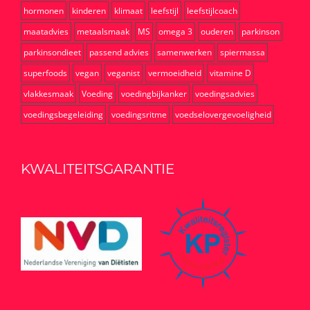
hormonen
kinderen
klimaat
leefstijl
leefstijlcoach
maatadvies
metaalsmaak
MS
omega 3
ouderen
parkinson
parkinsondieet
passend advies
samenwerken
spiermassa
superfoods
vegan
veganist
vermoeidheid
vitamine D
vlakkesmaak
Voeding
voedingbijkanker
voedingsadvies
voedingsbegeleiding
voedingsritme
voedselovergevoeligheid
KWALITEITSGARANTIE