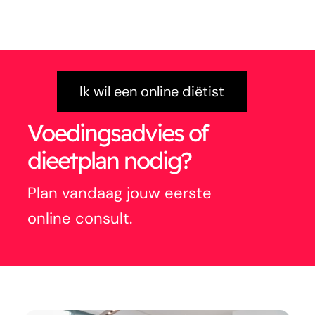
Ik wil een online diëtist
Voedingsadvies of
dieetplan nodig?
Plan vandaag jouw eerste
online consult.