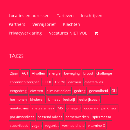
Locaties en adressen
Tarieven
Inschrijven
Partners
Verwijsbrief
Klachten
Privacyverklaring
Vacatures NIET VOL
TAGS
2jaar
ACT
Afvallen
allergie
beweging
brood
challange
chronisch zorgnet
COOL
CVRM
darmen
dieetadvies
eetgedrag
eiwitten
eliminatiedieet
gedrag
gezondheid
GLI
hormonen
kinderen
klimaat
leefstijl
leefstijlcoach
maatadvies
metaalsmaak
MS
omega 3
ouderen
parkinson
parkinsondieet
passend advies
samenwerken
spiermassa
superfoods
vegan
veganist
vermoeidheid
vitamine D