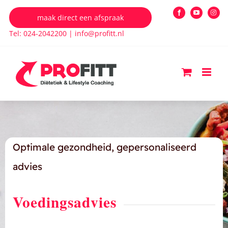
Ga
maak direct een afspraak
Facebook
YouTube
Insta
naar
Tel: 024-2042200
|
info@profitt.nl
inhoud
Optimale gezondheid, gepersonaliseerd
advies
Voedingsadvies