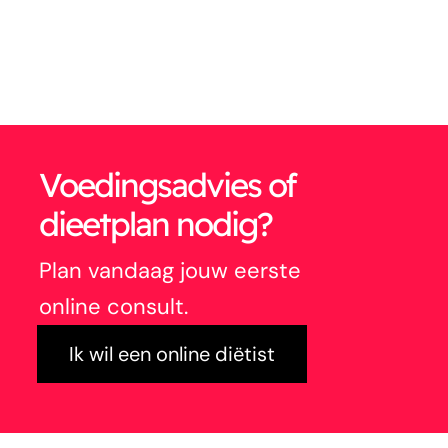
Voedingsadvies of
dieetplan nodig?
Plan vandaag jouw eerste
online consult.
Ik wil een online diëtist