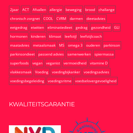
2jaar
ACT
Afvallen
allergie
beweging
brood
challange
chronisch zorgnet
COOL
CVRM
darmen
dieetadvies
eetgedrag
eiwitten
eliminatiedieet
gedrag
gezondheid
GLI
hormonen
kinderen
klimaat
leefstijl
leefstijlcoach
maatadvies
metaalsmaak
MS
omega 3
ouderen
parkinson
parkinsondieet
passend advies
samenwerken
spiermassa
superfoods
vegan
veganist
vermoeidheid
vitamine D
vlakkesmaak
Voeding
voedingbijkanker
voedingsadvies
voedingsbegeleiding
voedingsritme
voedselovergevoeligheid
KWALITEITSGARANTIE