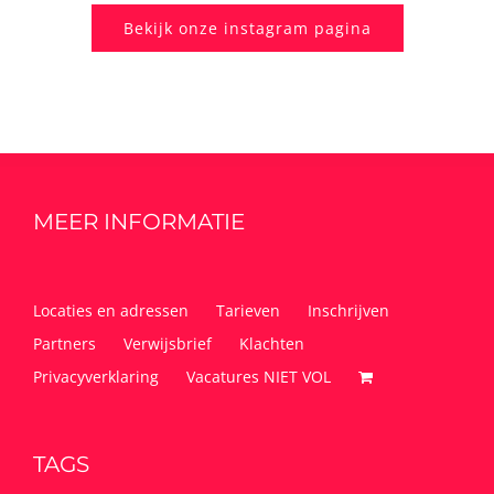
Bekijk onze instagram pagina
MEER INFORMATIE
Locaties en adressen
Tarieven
Inschrijven
Partners
Verwijsbrief
Klachten
Privacyverklaring
Vacatures NIET VOL
TAGS