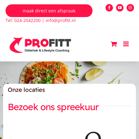
Ga
maak direct een afspraak
Facebook
YouTube
Insta
naar
Tel: 024-2042200
|
info@profitt.nl
inhoud
Onze locaties
Bezoek ons spreekuur