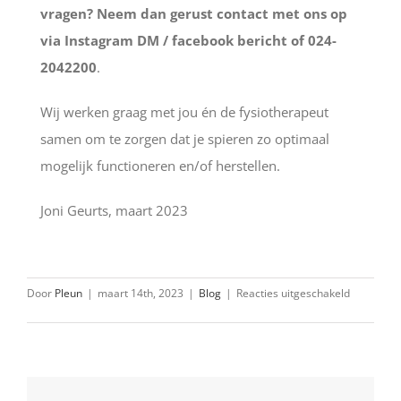
vragen?
Neem dan gerust contact met ons op
via Instagram DM / facebook bericht of 024-
2042200
.
Wij werken graag met jou én de fysiotherapeut
samen om te zorgen dat je spieren zo optimaal
mogelijk functioneren en/of herstellen.
Joni Geurts, maart 2023
voor
Door
Pleun
|
maart 14th, 2023
|
Blog
|
Reacties uitgeschakeld
Kan
je
op
latere
leeftijd