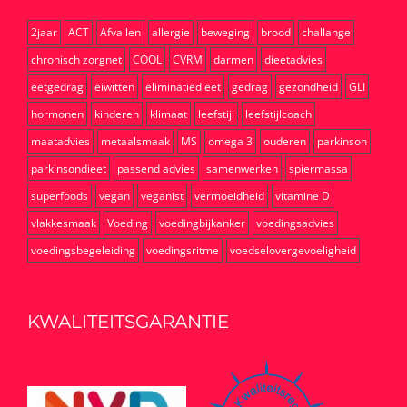
2jaar
ACT
Afvallen
allergie
beweging
brood
challange
chronisch zorgnet
COOL
CVRM
darmen
dieetadvies
eetgedrag
eiwitten
eliminatiedieet
gedrag
gezondheid
GLI
hormonen
kinderen
klimaat
leefstijl
leefstijlcoach
maatadvies
metaalsmaak
MS
omega 3
ouderen
parkinson
parkinsondieet
passend advies
samenwerken
spiermassa
superfoods
vegan
veganist
vermoeidheid
vitamine D
vlakkesmaak
Voeding
voedingbijkanker
voedingsadvies
voedingsbegeleiding
voedingsritme
voedselovergevoeligheid
KWALITEITSGARANTIE