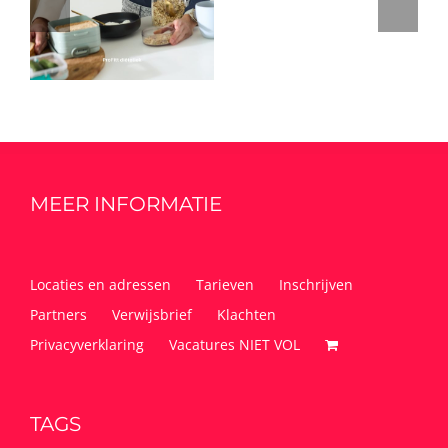
MEER INFORMATIE
Locaties en adressen
Tarieven
Inschrijven
Partners
Verwijsbrief
Klachten
Privacyverklaring
Vacatures NIET VOL
TAGS