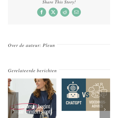
Share This Story!
nog
wel
Facebook
X
Reddit
E-
mail
voldoende
spiermas
creëren?
Over de auteur:
Pleun
Gerelateerde berichten