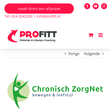
Ga
maak direct een afspraak
Facebook
YouTube
Insta
naar
Tel: 024-2042200
|
info@profitt.nl
inhoud
Vorige
Volgende
Bekijk
grotere
afbeelding