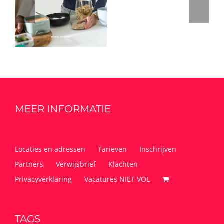
MEER INFORMATIE
Locaties en adressen
Tarieven
Inschrijven
Partners
Verwijsbrief
Klachten
Privacyverklaring
Vacatures NIET VOL
TAGS