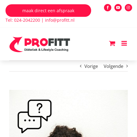
Ga
maak direct een afspraak
Facebook
YouTube
Insta
naar
Tel: 024-2042200
|
info@profitt.nl
inhoud
Vorige
Volgende
Bekijk
grotere
afbeelding