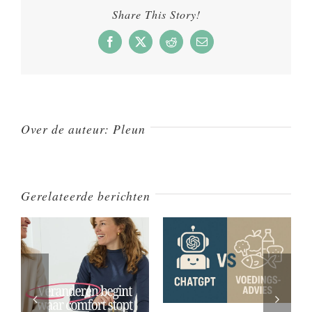
Een
Share This Story!
nieuwe
benadering
Facebook
X
Reddit
E-
mail
voor
een
gezonde
levensstijl
Over de auteur:
Pleun
Gerelateerde berichten