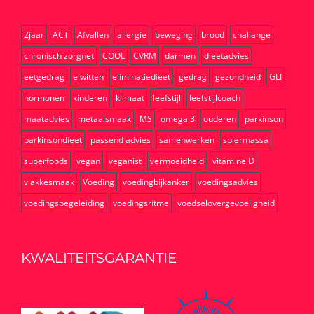
2jaar
ACT
Afvallen
allergie
beweging
brood
challange
chronisch zorgnet
COOL
CVRM
darmen
dieetadvies
eetgedrag
eiwitten
eliminatiedieet
gedrag
gezondheid
GLI
hormonen
kinderen
klimaat
leefstijl
leefstijlcoach
maatadvies
metaalsmaak
MS
omega 3
ouderen
parkinson
parkinsondieet
passend advies
samenwerken
spiermassa
superfoods
vegan
veganist
vermoeidheid
vitamine D
vlakkesmaak
Voeding
voedingbijkanker
voedingsadvies
voedingsbegeleiding
voedingsritme
voedselovergevoeligheid
KWALITEITSGARANTIE