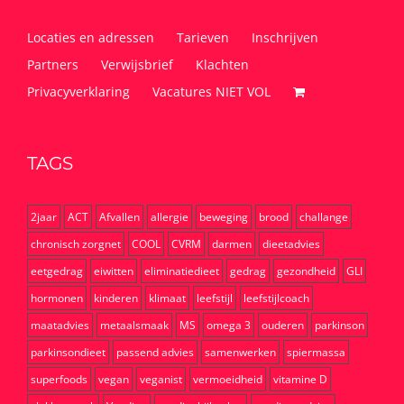
Locaties en adressen
Tarieven
Inschrijven
Partners
Verwijsbrief
Klachten
Privacyverklaring
Vacatures NIET VOL
TAGS
2jaar
ACT
Afvallen
allergie
beweging
brood
challange
chronisch zorgnet
COOL
CVRM
darmen
dieetadvies
eetgedrag
eiwitten
eliminatiedieet
gedrag
gezondheid
GLI
hormonen
kinderen
klimaat
leefstijl
leefstijlcoach
maatadvies
metaalsmaak
MS
omega 3
ouderen
parkinson
parkinsondieet
passend advies
samenwerken
spiermassa
superfoods
vegan
veganist
vermoeidheid
vitamine D