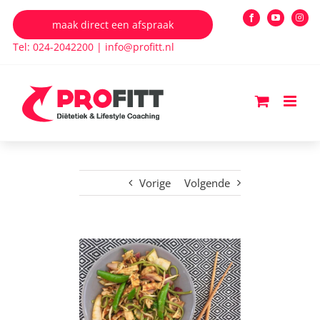
Ga
maak direct een afspraak
Facebook
YouTube
Insta
naar
Tel: 024-2042200
|
info@profitt.nl
inhoud
Vorige
Volgende
Bekijk
grotere
afbeelding