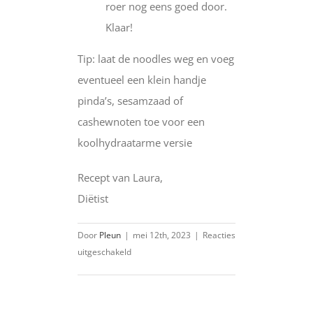
roer nog eens goed door.
Klaar!
Tip: laat de noodles weg en voeg
eventueel een klein handje
pinda’s, sesamzaad of
cashewnoten toe voor een
koolhydraatarme versie
Recept van Laura,
Diëtist
Door
Pleun
|
mei 12th, 2023
|
Reacties
voor
uitgeschakeld
Vegetarisch
wokgerecht
met