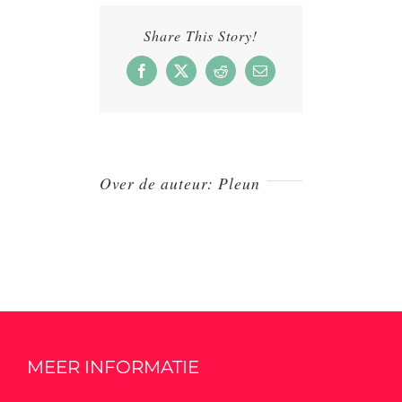
sugarsnaps
Share This Story!
Facebook
X
Reddit
E-
mail
Over de auteur:
Pleun
MEER INFORMATIE