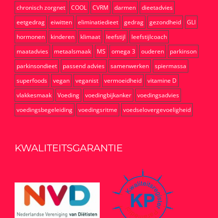
chronisch zorgnet
COOL
CVRM
darmen
dieetadvies
eetgedrag
eiwitten
eliminatiedieet
gedrag
gezondheid
GLI
hormonen
kinderen
klimaat
leefstijl
leefstijlcoach
maatadvies
metaalsmaak
MS
omega 3
ouderen
parkinson
parkinsondieet
passend advies
samenwerken
spiermassa
superfoods
vegan
veganist
vermoeidheid
vitamine D
vlakkesmaak
Voeding
voedingbijkanker
voedingsadvies
voedingsbegeleiding
voedingsritme
voedselovergevoeligheid
KWALITEITSGARANTIE