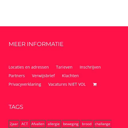
MEER INFORMATIE
Locaties en adressen
Tarieven
Inschrijven
Partners
Verwijsbrief
Klachten
Privacyverklaring
Vacatures NIET VOL
TAGS
2jaar
ACT
Afvallen
allergie
beweging
brood
challange