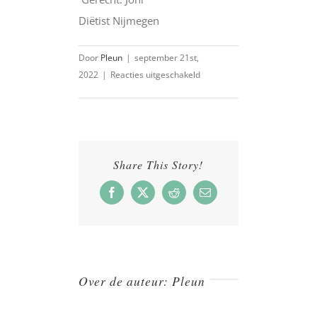
Diëtist Nijmegen
Door
Pleun
|
september 21st,
voor
2022
|
Reacties uitgeschakeld
Vegetarische
linzenstoof
met
courgette
en
Share This Story!
paprika
Facebook
X
Reddit
E-
mail
Over de auteur:
Pleun