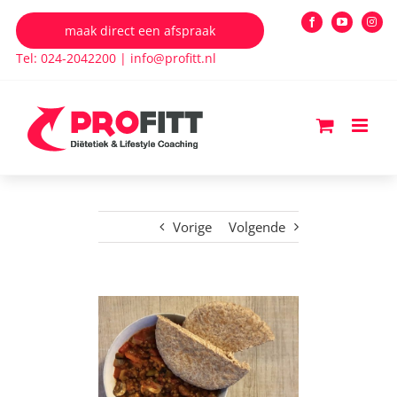
Ga
maak direct een afspraak
Facebook
YouTube
Insta
naar
Tel: 024-2042200
|
info@profitt.nl
inhoud
Vorige
Volgende
Bekijk
grotere
afbeelding