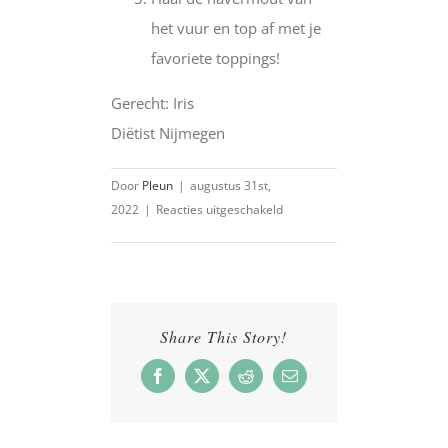
het vuur en top af met je
favoriete toppings!
Gerecht: Iris
Diëtist Nijmegen
Door
Pleun
|
augustus 31st,
voor
2022
|
Reacties uitgeschakeld
Carrot
cake
havermout
Share This Story!
Facebook
X
Reddit
E-
mail