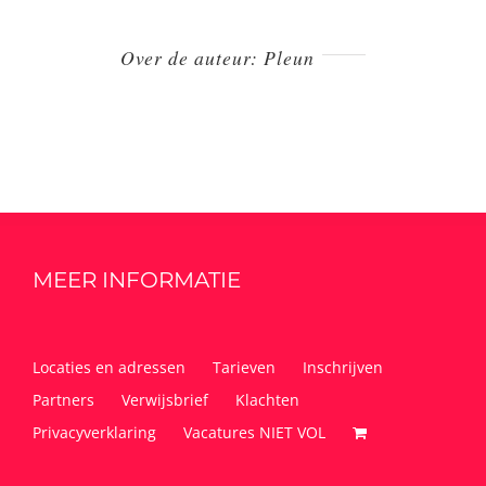
Over de auteur:
Pleun
MEER INFORMATIE
Locaties en adressen
Tarieven
Inschrijven
Partners
Verwijsbrief
Klachten
Privacyverklaring
Vacatures NIET VOL