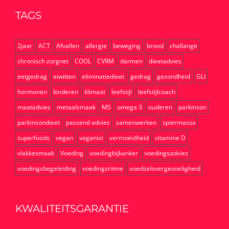
TAGS
2jaar
ACT
Afvallen
allergie
beweging
brood
challange
chronisch zorgnet
COOL
CVRM
darmen
dieetadvies
eetgedrag
eiwitten
eliminatiedieet
gedrag
gezondheid
GLI
hormonen
kinderen
klimaat
leefstijl
leefstijlcoach
maatadvies
metaalsmaak
MS
omega 3
ouderen
parkinson
parkinsondieet
passend advies
samenwerken
spiermassa
superfoods
vegan
veganist
vermoeidheid
vitamine D
vlakkesmaak
Voeding
voedingbijkanker
voedingsadvies
voedingsbegeleiding
voedingsritme
voedselovergevoeligheid
KWALITEITSGARANTIE