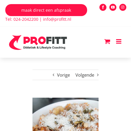
Ga
maak direct een afspraak
Facebook
YouTube
Insta
naar
Tel: 024-2042200
|
info@profitt.nl
inhoud
Vorige
Volgende
Bekijk
grotere
afbeelding