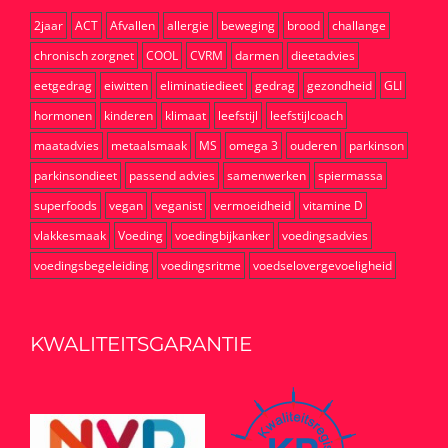
2jaar
ACT
Afvallen
allergie
beweging
brood
challange
chronisch zorgnet
COOL
CVRM
darmen
dieetadvies
eetgedrag
eiwitten
eliminatiedieet
gedrag
gezondheid
GLI
hormonen
kinderen
klimaat
leefstijl
leefstijlcoach
maatadvies
metaalsmaak
MS
omega 3
ouderen
parkinson
parkinsondieet
passend advies
samenwerken
spiermassa
superfoods
vegan
veganist
vermoeidheid
vitamine D
vlakkesmaak
Voeding
voedingbijkanker
voedingsadvies
voedingsbegeleiding
voedingsritme
voedselovergevoeligheid
KWALITEITSGARANTIE