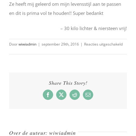
Ze heeft mij geleerd om mijn levensstijl aan te passen
en dit is prima vol te houden!! Super bedankt
30 kilo lichter & niersteen vrij!
voor
Door
wiwiadmin
|
september 29th, 2016
|
Reacties uitgeschakeld
30
kilo
lichter
&
nierste
Share This Story!
vrij!
Facebook
X
Reddit
E-
mail
Over de auteur:
wiwiadmin