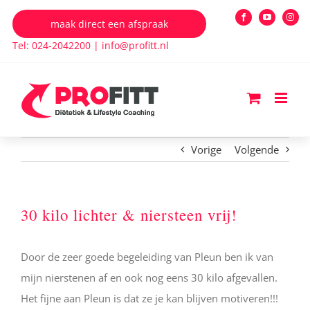
Ga
maak direct een afspraak
Facebook
YouTube
Insta
naar
Tel: 024-2042200
|
info@profitt.nl
inhoud
Vorige
Volgende
30 kilo lichter & niersteen vrij!
Door de zeer goede begeleiding van Pleun ben ik van
mijn nierstenen af en ook nog eens 30 kilo afgevallen.
Het fijne aan Pleun is dat ze je kan blijven motiveren!!!