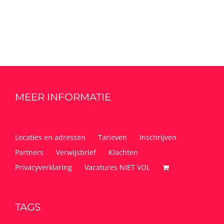
MEER INFORMATIE
Locaties en adressen
Tarieven
Inschrijven
Partners
Verwijsbrief
Klachten
Privacyverklaring
Vacatures NIET VOL
TAGS