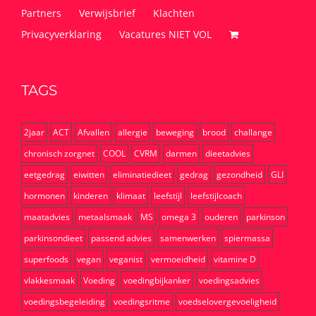
Partners
Verwijsbrief
Klachten
Privacyverklaring
Vacatures NIET VOL
TAGS
2jaar
ACT
Afvallen
allergie
beweging
brood
challange
chronisch zorgnet
COOL
CVRM
darmen
dieetadvies
eetgedrag
eiwitten
eliminatiedieet
gedrag
gezondheid
GLI
hormonen
kinderen
klimaat
leefstijl
leefstijlcoach
maatadvies
metaalsmaak
MS
omega 3
ouderen
parkinson
parkinsondieet
passend advies
samenwerken
spiermassa
superfoods
vegan
veganist
vermoeidheid
vitamine D
vlakkesmaak
Voeding
voedingbijkanker
voedingsadvies
voedingsbegeleiding
voedingsritme
voedselovergevoeligheid