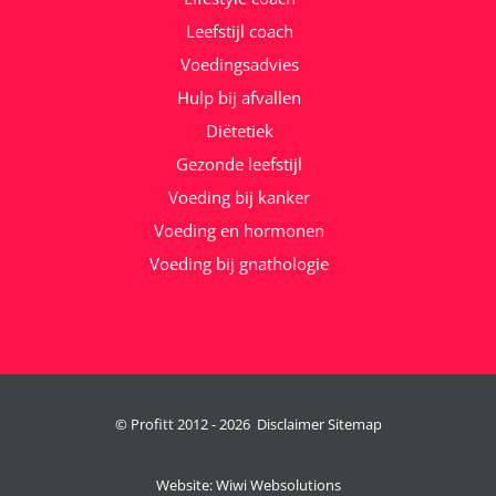
Leefstijl coach
Voedingsadvies
Hulp bij afvallen
Diëtetiek
Gezonde leefstijl
Voeding bij kanker
Voeding en hormonen
Voeding bij gnathologie
© Profitt 2012 -
2026
Disclaimer
Sitemap
Website:
Wiwi Websolutions