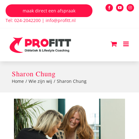
Ga
maak direct een afspraak
Facebook
YouTube
Insta
naar
Tel: 024-2042200
|
info@profitt.nl
inhoud
Sharon Chung
Home
Wie zijn wij
Sharon Chung