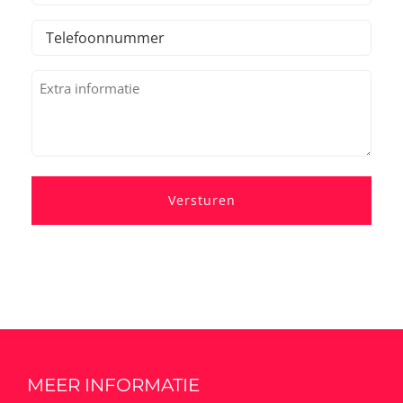
mailadres
Telefoonnummer
(Vereist)
(Vereist)
Extra
informatie
MEER INFORMATIE