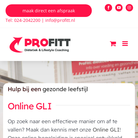
Ga
maak direct een afspraak
Facebook
YouTube
Insta
naar
Tel: 024-2042200
|
info@profitt.nl
inhoud
Hulp bij een
gezonde leefstijl
Online GLI
Op zoek naar een effectieve manier om af te
vallen? Maak dan kennis met onze
Online GLI
!
Onze online begeleiding is speciaal ontwikkeld