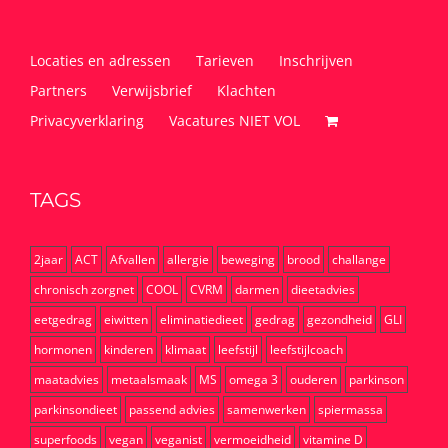
Locaties en adressen
Tarieven
Inschrijven
Partners
Verwijsbrief
Klachten
Privacyverklaring
Vacatures NIET VOL
TAGS
2jaar
ACT
Afvallen
allergie
beweging
brood
challange
chronisch zorgnet
COOL
CVRM
darmen
dieetadvies
eetgedrag
eiwitten
eliminatiedieet
gedrag
gezondheid
GLI
hormonen
kinderen
klimaat
leefstijl
leefstijlcoach
maatadvies
metaalsmaak
MS
omega 3
ouderen
parkinson
parkinsondieet
passend advies
samenwerken
spiermassa
superfoods
vegan
veganist
vermoeidheid
vitamine D